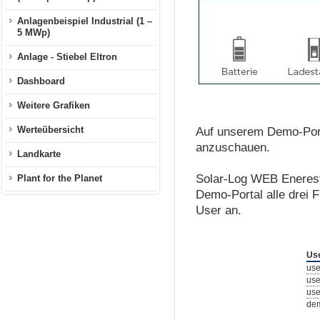
Anlagenbeispiel Industrial (1 –
5 MWp)
Anlage - Stiebel Eltron
Dashboard
Weitere Grafiken
Werteübersicht
Auf unserem Demo-Port
anzuschauen.
Landkarte
Solar-Log WEB Enerest
Plant for the Planet
Demo-Portal alle drei 
User an.
Us
us
use
use
de